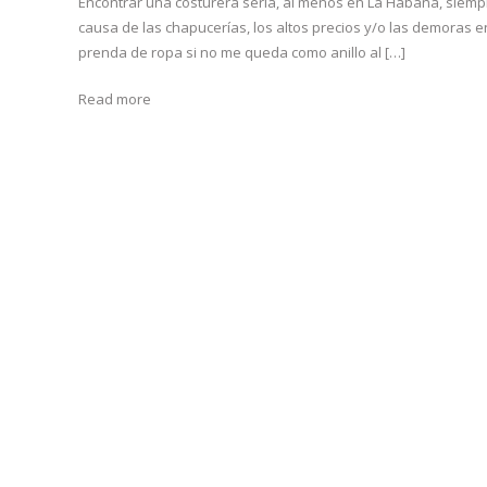
Encontrar una costurera seria, al menos en La Habana, siemp
causa de las chapucerías, los altos precios y/o las demoras 
prenda de ropa si no me queda como anillo al […]
Read more