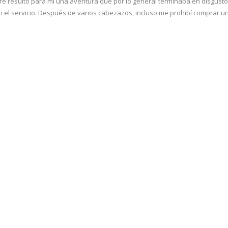
re resultó para mí una aventura que por lo general terminaba en disgusto
en el servicio. Después de varios cabezazos, incluso me prohibí comprar u