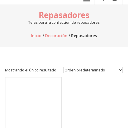
telas.
Repasadores
Venta
de
Telas para la confección de repasadores
telas
online,
Inicio
/
Decoración
/ Repasadores
al
por
mayor,
venta
de
Mostrando el único resultado
retazos
de
tela,
venta
de
telas
por
kilo