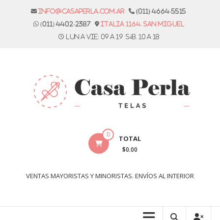
Skip
info@casaperla.com.ar
(011) 4664-5515
to
(011) 4402-2387
Italia 1164. San Miguel
content
Lun a vie: 09 a 19 Sáb. 10 a 18
Casa
0
TOTAL
Perla
$0.00
Telas
VENTAS MAYORISTAS Y MINORISTAS. ENVÍOS AL INTERIOR
Casa
Perla,
tienda
de