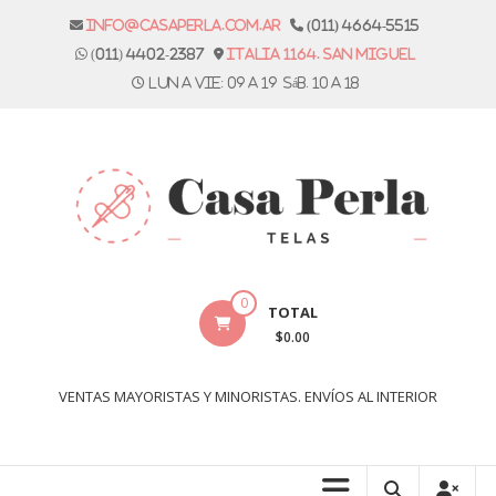
Skip
info@casaperla.com.ar
(011) 4664-5515
to
(011) 4402-2387
Italia 1164. San Miguel
content
Lun a vie: 09 a 19 Sáb. 10 a 18
Casa
0
TOTAL
Perla
$0.00
Telas
VENTAS MAYORISTAS Y MINORISTAS. ENVÍOS AL INTERIOR
Casa
Perla,
tienda
de