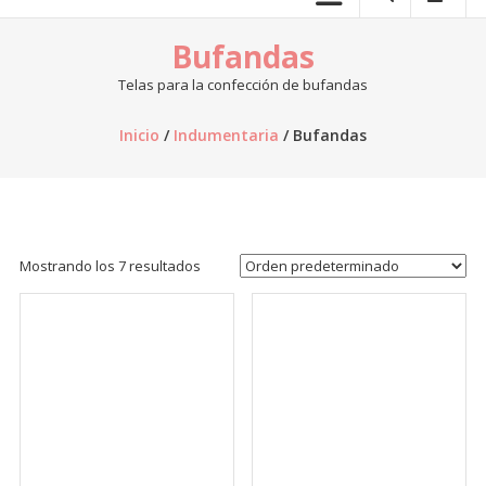
telas.
Bufandas
Venta
de
Telas para la confección de bufandas
telas
online,
Inicio
/
Indumentaria
/ Bufandas
al
por
mayor,
venta
de
Mostrando los 7 resultados
retazos
de
tela,
venta
de
telas
por
kilo