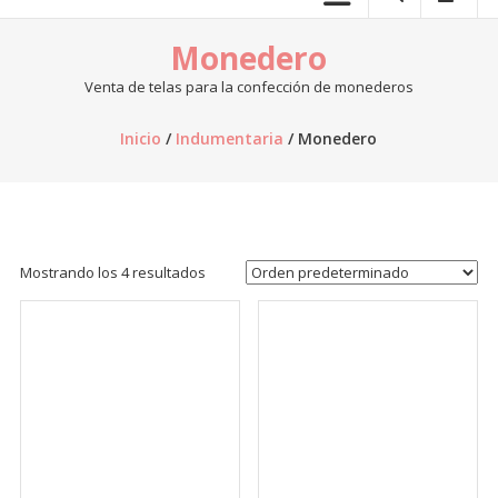
telas.
Monedero
Venta
de
Venta de telas para la confección de monederos
telas
online,
Inicio
/
Indumentaria
/ Monedero
al
por
mayor,
venta
de
Mostrando los 4 resultados
retazos
de
tela,
venta
de
telas
por
kilo