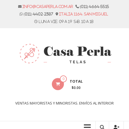
Skip
info@casaperla.com.ar
(011) 4664-5515
to
(011) 4402-2387
Italia 1164. San Miguel
content
Lun a vie: 09 a 19 Sáb. 10 a 18
Casa
0
TOTAL
Perla
$0.00
Telas
VENTAS MAYORISTAS Y MINORISTAS. ENVÍOS AL INTERIOR
Casa
Perla,
tienda
de