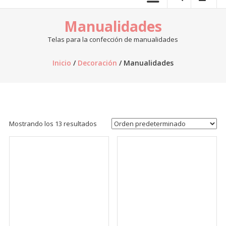
telas.
Manualidades
Venta
de
Telas para la confección de manualidades
telas
online,
Inicio
/
Decoración
/ Manualidades
al
por
mayor,
venta
de
Mostrando los 13 resultados
retazos
de
tela,
venta
de
telas
por
kilo