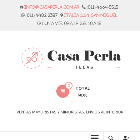
Skip
info@casaperla.com.ar
(011) 4664-5515
to
(011) 4402-2387
Italia 1164. San Miguel
content
Lun a vie: 09 a 19 Sáb. 10 a 18
Casa
0
TOTAL
Perla
$0.00
Telas
VENTAS MAYORISTAS Y MINORISTAS. ENVÍOS AL INTERIOR
Casa
Perla,
tienda
de