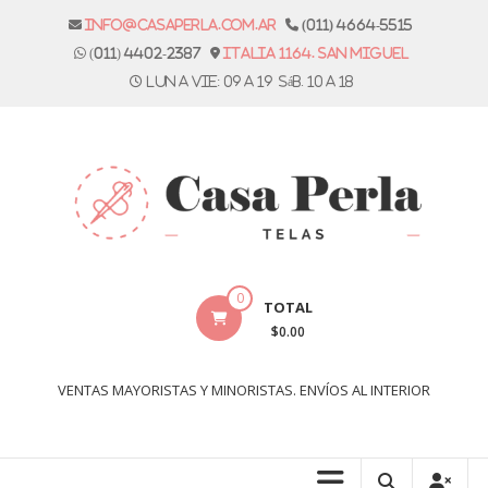
Skip
info@casaperla.com.ar
(011) 4664-5515
to
(011) 4402-2387
Italia 1164. San Miguel
content
Lun a vie: 09 a 19 Sáb. 10 a 18
Casa
0
TOTAL
Perla
$0.00
Telas
VENTAS MAYORISTAS Y MINORISTAS. ENVÍOS AL INTERIOR
Casa
Perla,
tienda
de