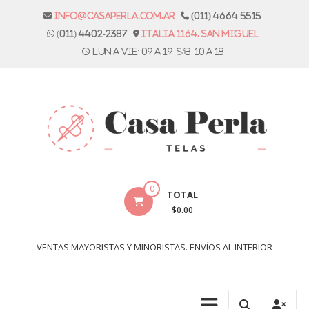
Skip
info@casaperla.com.ar
(011) 4664-5515
to
(011) 4402-2387
Italia 1164. San Miguel
content
Lun a vie: 09 a 19 Sáb. 10 a 18
Casa
0
TOTAL
Perla
$0.00
Telas
VENTAS MAYORISTAS Y MINORISTAS. ENVÍOS AL INTERIOR
Casa
Perla,
tienda
de