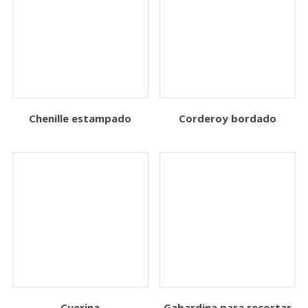
Chenille estampado
Corderoy bordado
Cuerina
Gabardina para recortar