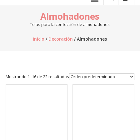
telas.
Almohadones
Venta
de
Telas para la confección de almohadones
telas
online,
Inicio
/
Decoración
/ Almohadones
al
por
mayor,
venta
de
Mostrando 1–16 de 22 resultados
retazos
de
tela,
venta
de
telas
por
kilo