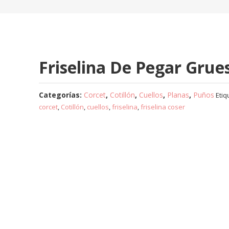
Friselina De Pegar Grue
Categorías:
Corcet
,
Cotillón
,
Cuellos
,
Planas
,
Puños
Etiq
corcet
,
Cotillón
,
cuellos
,
friselina
,
friselina coser