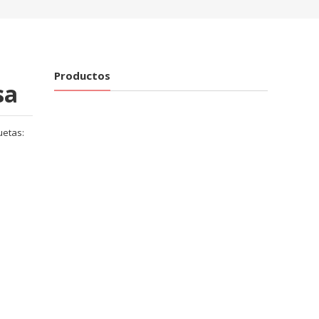
Productos
sa
uetas: