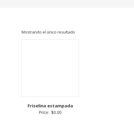
mayor,
venta
de
retazos
de
Mostrando el único resultado
tela,
venta
de
telas
por
kilo
Friselina estampada
Price:
$
0.00