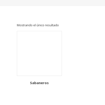
mayor,
venta
de
retazos
de
Mostrando el único resultado
tela,
venta
de
telas
por
kilo
Sabaneros