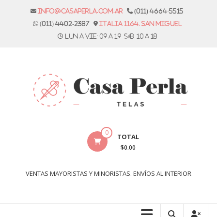
Skip
info@casaperla.com.ar
(011) 4664-5515
to
(011) 4402-2387
Italia 1164. San Miguel
content
Lun a vie: 09 a 19 Sáb. 10 a 18
Casa
0
TOTAL
Perla
$0.00
Telas
VENTAS MAYORISTAS Y MINORISTAS. ENVÍOS AL INTERIOR
Casa
Perla,
tienda
de