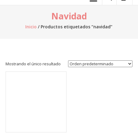
telas.
Navidad
Venta
de
Inicio
/ Productos etiquetados “navidad”
telas
online,
al
por
mayor,
Mostrando el único resultado
venta
de
retazos
de
tela,
venta
de
telas
por
kilo