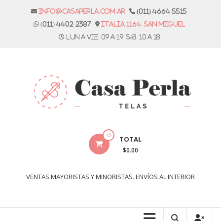
Skip
info@casaperla.com.ar
(011) 4664-5515
to
(011) 4402-2387
Italia 1164. San Miguel
content
Lun a vie: 09 a 19 Sáb. 10 a 18
Casa
0
TOTAL
Perla
$0.00
Telas
VENTAS MAYORISTAS Y MINORISTAS. ENVÍOS AL INTERIOR
Casa
Perla,
tienda
de