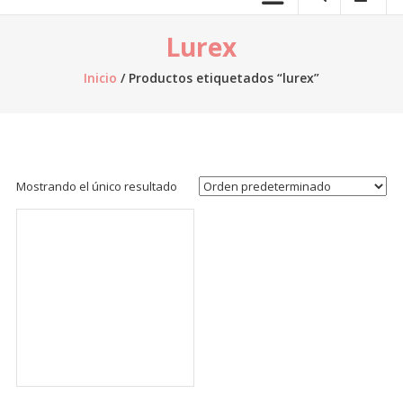
telas.
Lurex
Venta
de
Inicio
/ Productos etiquetados “lurex”
telas
online,
al
por
mayor,
Mostrando el único resultado
venta
de
retazos
de
tela,
venta
de
telas
por
kilo