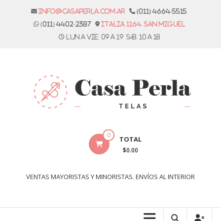
Skip
info@casaperla.com.ar
(011) 4664-5515
to
(011) 4402-2387
Italia 1164. San Miguel
content
Lun a vie: 09 a 19 Sáb. 10 a 18
Casa
0
TOTAL
Perla
$0.00
Telas
VENTAS MAYORISTAS Y MINORISTAS. ENVÍOS AL INTERIOR
Casa
Perla,
tienda
de