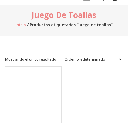
telas.
Juego De Toallas
Venta
de
Inicio
/ Productos etiquetados “juego de toallas”
telas
online,
al
por
mayor,
Mostrando el único resultado
venta
de
retazos
de
tela,
venta
de
telas
por
kilo