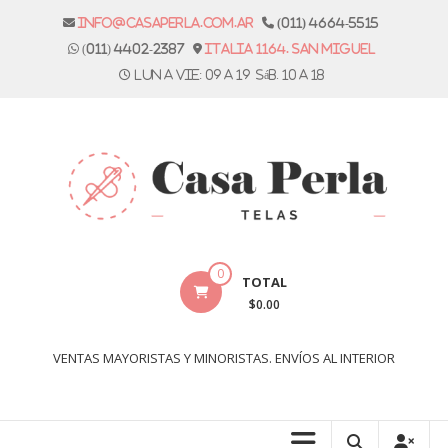
Skip
info@casaperla.com.ar
(011) 4664-5515
to
(011) 4402-2387
Italia 1164. San Miguel
content
Lun a vie: 09 a 19 Sáb. 10 a 18
Casa
0
TOTAL
Perla
$0.00
Telas
VENTAS MAYORISTAS Y MINORISTAS. ENVÍOS AL INTERIOR
Casa
Perla,
tienda
de