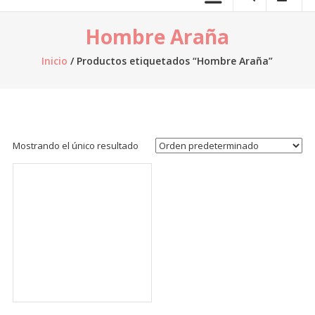
telas.
Hombre Araña
Venta
de
Inicio
/ Productos etiquetados “Hombre Araña”
telas
online,
al
por
mayor,
Mostrando el único resultado
venta
de
retazos
de
tela,
venta
de
telas
por
kilo