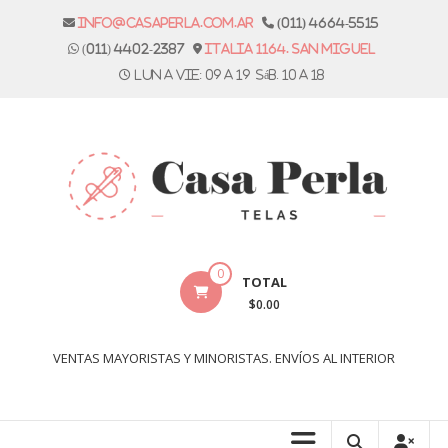
Skip
info@casaperla.com.ar
(011) 4664-5515
to
(011) 4402-2387
Italia 1164. San Miguel
content
Lun a vie: 09 a 19 Sáb. 10 a 18
Casa
0
TOTAL
Perla
$0.00
Telas
VENTAS MAYORISTAS Y MINORISTAS. ENVÍOS AL INTERIOR
Casa
Perla,
tienda
de