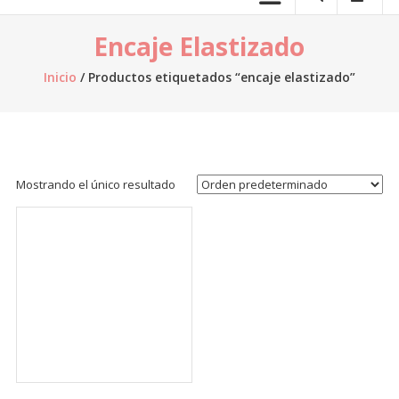
telas.
Encaje Elastizado
Venta
de
Inicio
/ Productos etiquetados “encaje elastizado”
telas
online,
al
por
mayor,
Mostrando el único resultado
venta
de
retazos
de
tela,
venta
de
telas
por
kilo