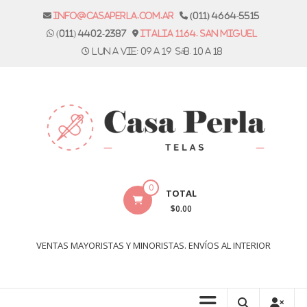
Skip
info@casaperla.com.ar
(011) 4664-5515
to
(011) 4402-2387
Italia 1164. San Miguel
content
Lun a vie: 09 a 19 Sáb. 10 a 18
Casa
0
TOTAL
Perla
$0.00
Telas
VENTAS MAYORISTAS Y MINORISTAS. ENVÍOS AL INTERIOR
Casa
Perla,
tienda
de