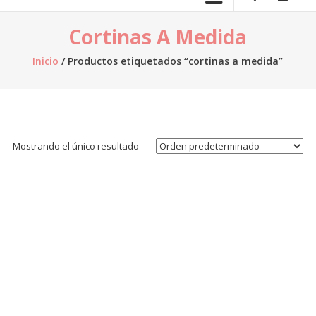
telas.
Cortinas A Medida
Venta
de
Inicio
/ Productos etiquetados “cortinas a medida”
telas
online,
al
por
mayor,
Mostrando el único resultado
venta
de
retazos
de
tela,
venta
de
telas
por
kilo