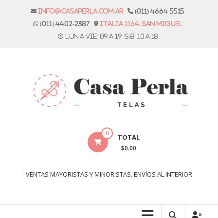
Skip
info@casaperla.com.ar
(011) 4664-5515
to
(011) 4402-2387
Italia 1164. San Miguel
content
Lun a vie: 09 a 19 Sáb. 10 a 18
Casa
0
TOTAL
Perla
$0.00
Telas
VENTAS MAYORISTAS Y MINORISTAS. ENVÍOS AL INTERIOR
Casa
Perla,
tienda
de