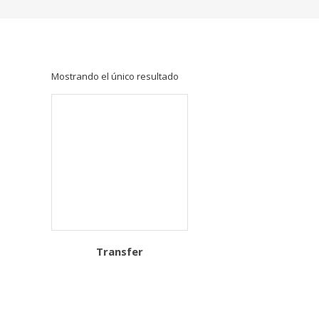
mayor,
venta
de
retazos
de
Mostrando el único resultado
tela,
venta
de
telas
por
kilo
Transfer