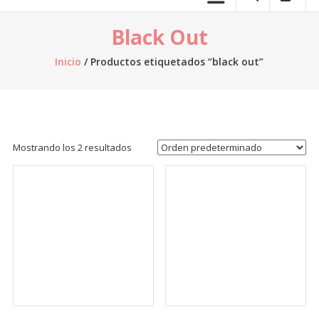
telas.
Black Out
Venta
de
Inicio
/ Productos etiquetados “black out”
telas
online,
al
por
mayor,
Mostrando los 2 resultados
venta
de
retazos
de
tela,
venta
de
telas
por
kilo