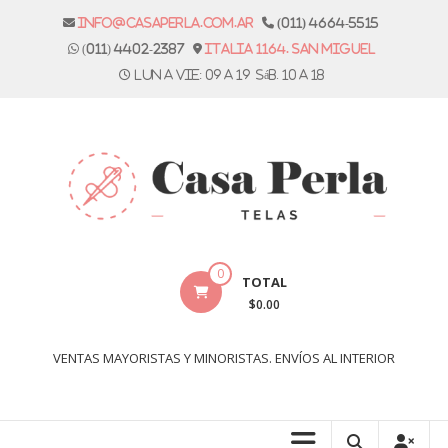
Skip
info@casaperla.com.ar
(011) 4664-5515
to
(011) 4402-2387
Italia 1164. San Miguel
content
Lun a vie: 09 a 19 Sáb. 10 a 18
Casa
0
TOTAL
Perla
$0.00
Telas
VENTAS MAYORISTAS Y MINORISTAS. ENVÍOS AL INTERIOR
Casa
Perla,
tienda
de